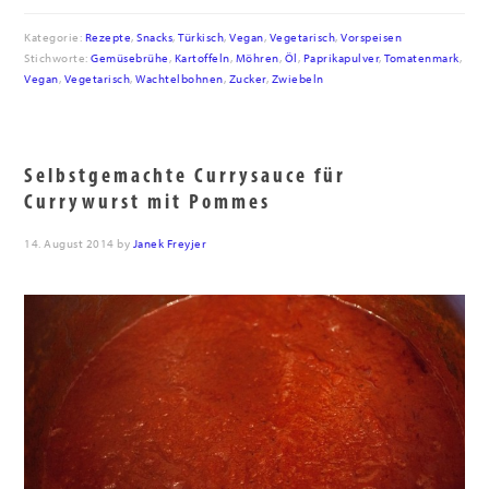
Kategorie:
Rezepte
,
Snacks
,
Türkisch
,
Vegan
,
Vegetarisch
,
Vorspeisen
Stichworte:
Gemüsebrühe
,
Kartoffeln
,
Möhren
,
Öl
,
Paprikapulver
,
Tomatenmark
,
Vegan
,
Vegetarisch
,
Wachtelbohnen
,
Zucker
,
Zwiebeln
Selbstgemachte Currysauce für
Currywurst mit Pommes
14. August 2014
by
Janek Freyjer