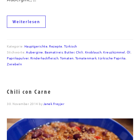
Weiterlesen
Kategorie:
Hauptgerichte
,
Rezepte
,
Türkisch
Stichworte:
Aubergine
,
Basmatireis
,
Butter
,
Chili
,
Knoblauch
,
Kreuzkümmel
,
Öl
,
Paprikapulver
,
Rinderhackfleisch
,
Tomaten
,
Tomatenmark
,
türkische Paprika
,
Zwiebeln
Chili con Carne
30. November 2014
by
Janek Freyjer