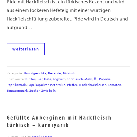
Pide mit Hackfleisch ist ein türkisches Rezept und wird
aus einem lockeren Hefeteig mit einer würzigen
Hackfleischfüllung zubereitet. Pide wird in Deutschland
aufgrund ...
Weiterlesen
Kategorie:
Hauptgerichte
,
Rezepte
,
Türkisch
Stichworte:
Butter
,
Eier
,
Hefe
,
Joghurt
,
Knoblauch
,
Mehl
,
Öl
,
Paprika
,
Paprikamark
,
Paprikapulver
,
Petersilie
,
Pfeffer
,
Rinderhackfleisch
,
Tomaten
,
Tomatenmark
,
Zucker
,
Zwiebeln
Gefüllte Auberginen mit Hackfleisch
türkisch – karnıyarık
9. März 2015
by
Janek Freyjer