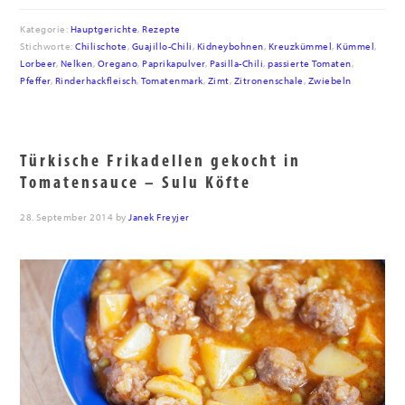
Kategorie:
Hauptgerichte
,
Rezepte
Stichworte:
Chilischote
,
Guajillo-Chili
,
Kidneybohnen
,
Kreuzkümmel
,
Kümmel
,
Lorbeer
,
Nelken
,
Oregano
,
Paprikapulver
,
Pasilla-Chili
,
passierte Tomaten
,
Pfeffer
,
Rinderhackfleisch
,
Tomatenmark
,
Zimt
,
Zitronenschale
,
Zwiebeln
Türkische Frikadellen gekocht in
Tomatensauce – Sulu Köfte
28. September 2014
by
Janek Freyjer