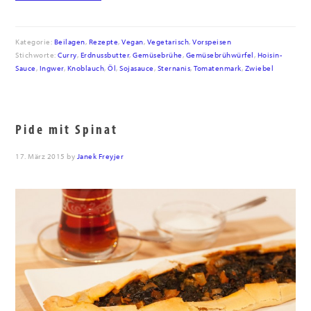
Kategorie:
Beilagen
,
Rezepte
,
Vegan
,
Vegetarisch
,
Vorspeisen
Stichworte:
Curry
,
Erdnussbutter
,
Gemüsebrühe
,
Gemüsebrühwürfel
,
Hoisin-
Sauce
,
Ingwer
,
Knoblauch
,
Öl
,
Sojasauce
,
Sternanis
,
Tomatenmark
,
Zwiebel
Pide mit Spinat
17. März 2015
by
Janek Freyjer