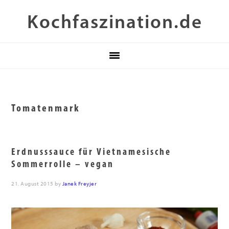
Zur
Skip
Zur
Kochfaszination.de
Hauptnavigation
to
Fußzeile
springen
main
springen
content
Tomatenmark
Erdnusssauce für Vietnamesische
Sommerrolle – vegan
21. August 2015
by
Janek Freyjer