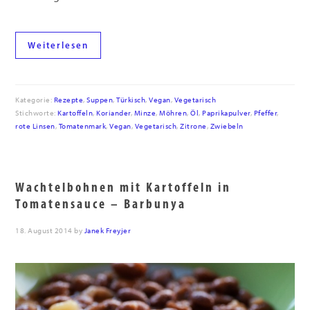
Weiterlesen
Kategorie:
Rezepte
,
Suppen
,
Türkisch
,
Vegan
,
Vegetarisch
Stichworte:
Kartoffeln
,
Koriander
,
Minze
,
Möhren
,
Öl
,
Paprikapulver
,
Pfeffer
,
rote Linsen
,
Tomatenmark
,
Vegan
,
Vegetarisch
,
Zitrone
,
Zwiebeln
Wachtelbohnen mit Kartoffeln in
Tomatensauce – Barbunya
18. August 2014
by
Janek Freyjer