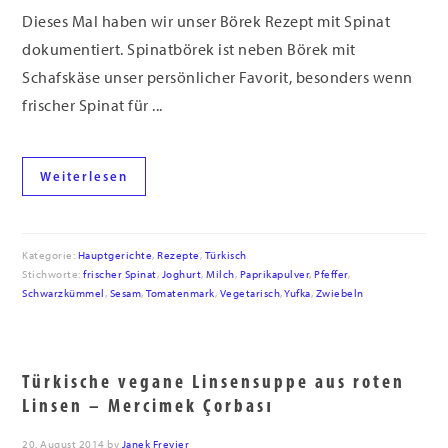
Dieses Mal haben wir unser Börek Rezept mit Spinat
dokumentiert. Spinatbörek ist neben Börek mit
Schafskäse unser persönlicher Favorit, besonders wenn
frischer Spinat für ...
Weiterlesen
Kategorie:
Hauptgerichte
,
Rezepte
,
Türkisch
Stichworte:
frischer Spinat
,
Joghurt
,
Milch
,
Paprikapulver
,
Pfeffer
,
Schwarzkümmel
,
Sesam
,
Tomatenmark
,
Vegetarisch
,
Yufka
,
Zwiebeln
Türkische vegane Linsensuppe aus roten
Linsen – Mercimek Çorbası
20. August 2014
by
Janek Freyjer