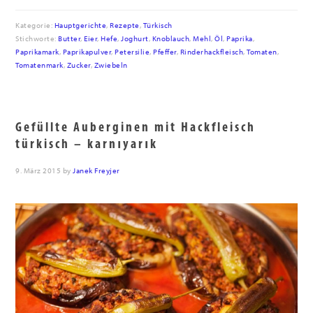
Kategorie:
Hauptgerichte
,
Rezepte
,
Türkisch
Stichworte:
Butter
,
Eier
,
Hefe
,
Joghurt
,
Knoblauch
,
Mehl
,
Öl
,
Paprika
,
Paprikamark
,
Paprikapulver
,
Petersilie
,
Pfeffer
,
Rinderhackfleisch
,
Tomaten
,
Tomatenmark
,
Zucker
,
Zwiebeln
Gefüllte Auberginen mit Hackfleisch
türkisch – karnıyarık
9. März 2015
by
Janek Freyjer