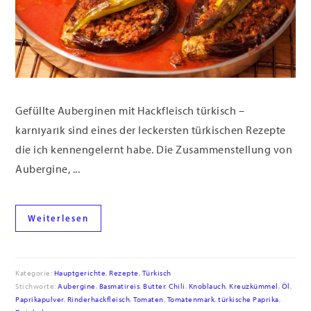
Gefüllte Auberginen mit Hackfleisch türkisch –
karnıyarık sind eines der leckersten türkischen Rezepte
die ich kennengelernt habe. Die Zusammenstellung von
Aubergine, ...
Weiterlesen
Kategorie:
Hauptgerichte
,
Rezepte
,
Türkisch
Stichworte:
Aubergine
,
Basmatireis
,
Butter
,
Chili
,
Knoblauch
,
Kreuzkümmel
,
Öl
,
Paprikapulver
,
Rinderhackfleisch
,
Tomaten
,
Tomatenmark
,
türkische Paprika
,