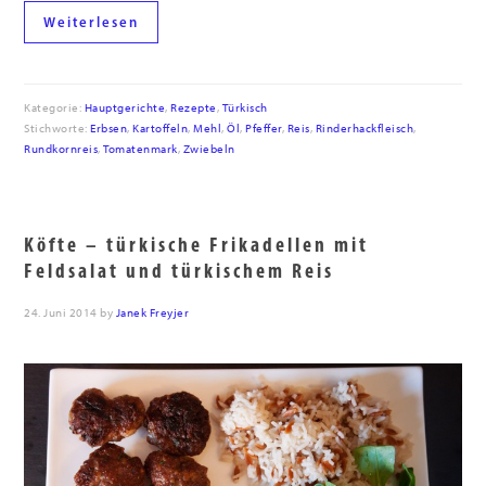
Weiterlesen
Kategorie:
Hauptgerichte
,
Rezepte
,
Türkisch
Stichworte:
Erbsen
,
Kartoffeln
,
Mehl
,
Öl
,
Pfeffer
,
Reis
,
Rinderhackfleisch
,
Rundkornreis
,
Tomatenmark
,
Zwiebeln
Köfte – türkische Frikadellen mit
Feldsalat und türkischem Reis
24. Juni 2014
by
Janek Freyjer