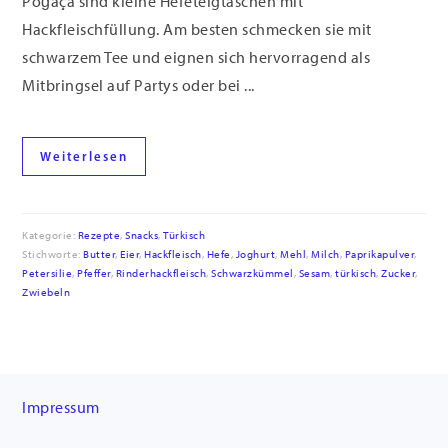
Poğaça sind kleine Hefeteigtaschen mit
Hackfleischfüllung. Am besten schmecken sie mit
schwarzem Tee und eignen sich hervorragend als
Mitbringsel auf Partys oder bei ...
Weiterlesen
Kategorie:
Rezepte
,
Snacks
,
Türkisch
Stichworte:
Butter
,
Eier
,
Hackfleisch
,
Hefe
,
Joghurt
,
Mehl
,
Milch
,
Paprikapulver
,
Petersilie
,
Pfeffer
,
Rinderhackfleisch
,
Schwarzkümmel
,
Sesam
,
türkisch
,
Zucker
,
Zwiebeln
Footer
Impressum