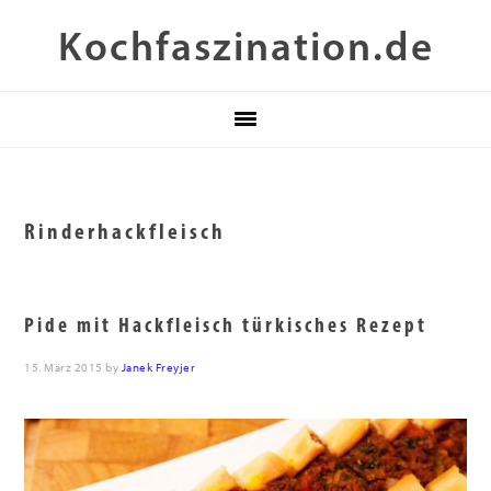
Zur
Skip
Zur
Kochfaszination.de
Hauptnavigation
to
Fußzeile
springen
main
springen
content
Rinderhackfleisch
Pide mit Hackfleisch türkisches Rezept
15. März 2015
by
Janek Freyjer