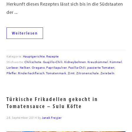
Herkunft dieses Rezeptes lässt sich bis in die Südstaaten
der ...
Weiterlesen
Kategorie:
Hauptgerichte
,
Rezepte
Stichworte:
Chilischote
,
Guajillo-Chili
,
Kidneybohnen
,
Kreuzkümmel
,
Kümmel
,
Lorbeer
,
Nelken
,
Oregano
,
Paprikapulver
,
Pasilla-Chili
,
passierte Tomaten
,
Pfeffer
,
Rinderhackfleisch
,
Tomatenmark
,
Zimt
,
Zitronenschale
,
Zwiebeln
Türkische Frikadellen gekocht in
Tomatensauce – Sulu Köfte
28. September 2014
by
Janek Freyjer