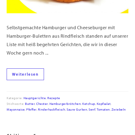
Selbstgemachte Hamburger und Cheeseburger mit
Hamburger-Buletten aus Rindfleisch standen auf unserer
Liste mit heiß begehrten Gerichten, die wir in dieser
Woche gern noch ...
Weiterlesen
Kategorie:
Hauptgerichte
,
Rezepte
Stichworte:
Butter
,
Chester
,
Hamburgerbrötchen
,
Ketchup
,
Kopfsalat
,
Mayonnaise
,
Pfeffer
,
Rinderhackfleisch
,
Saure Gurken
,
Senf
,
Tomaten
,
Zwiebeln