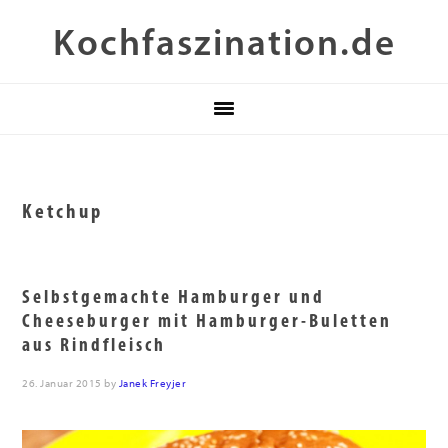
Zur
Skip
Zur
Kochfaszination.de
Hauptnavigation
to
Fußzeile
springen
main
springen
content
Ketchup
Selbstgemachte Hamburger und
Cheeseburger mit Hamburger-Buletten
aus Rindfleisch
26. Januar 2015
by
Janek Freyjer