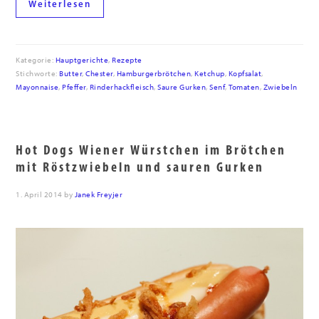
Weiterlesen
Kategorie:
Hauptgerichte
,
Rezepte
Stichworte:
Butter
,
Chester
,
Hamburgerbrötchen
,
Ketchup
,
Kopfsalat
,
Mayonnaise
,
Pfeffer
,
Rinderhackfleisch
,
Saure Gurken
,
Senf
,
Tomaten
,
Zwiebeln
Hot Dogs Wiener Würstchen im Brötchen
mit Röstzwiebeln und sauren Gurken
1. April 2014
by
Janek Freyjer