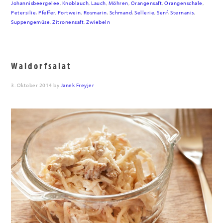
Johannisbeergelee
,
Knoblauch
,
Lauch
,
Möhren
,
Orangensaft
,
Orangenschale
,
Petersilie
,
Pfeffer
,
Portwein
,
Rosmarin
,
Schmand
,
Sellerie
,
Senf
,
Sternanis
,
Suppengemüse
,
Zitronensaft
,
Zwiebeln
Waldorfsalat
3. Oktober 2014
by
Janek Freyjer