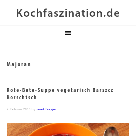
Zur
Skip
Zur
Kochfaszination.de
Hauptnavigation
to
Fußzeile
springen
main
springen
content
Majoran
Rote-Bete-Suppe vegetarisch Barszcz
Borschtsch
7. Februar 2015
by
Janek Freyjer