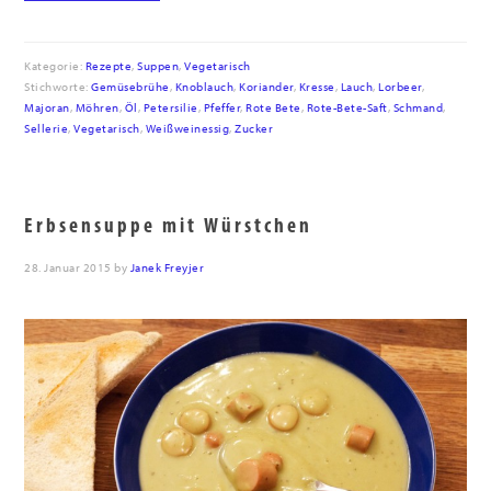
Kategorie:
Rezepte
,
Suppen
,
Vegetarisch
Stichworte:
Gemüsebrühe
,
Knoblauch
,
Koriander
,
Kresse
,
Lauch
,
Lorbeer
,
Majoran
,
Möhren
,
Öl
,
Petersilie
,
Pfeffer
,
Rote Bete
,
Rote-Bete-Saft
,
Schmand
,
Sellerie
,
Vegetarisch
,
Weißweinessig
,
Zucker
Erbsensuppe mit Würstchen
28. Januar 2015
by
Janek Freyjer