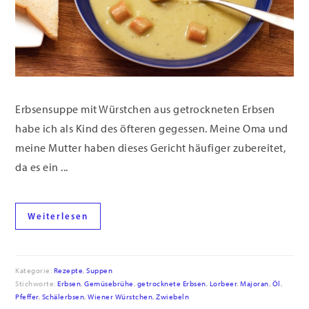
Erbsensuppe mit Würstchen aus getrockneten Erbsen
habe ich als Kind des öfteren gegessen. Meine Oma und
meine Mutter haben dieses Gericht häufiger zubereitet,
da es ein ...
Weiterlesen
Kategorie:
Rezepte
,
Suppen
Stichworte:
Erbsen
,
Gemüsebrühe
,
getrocknete Erbsen
,
Lorbeer
,
Majoran
,
Öl
,
Pfeffer
,
Schälerbsen
,
Wiener Würstchen
,
Zwiebeln