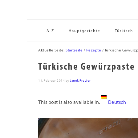
Zur
Skip
Zur
Hauptnavigation
to
Fußzeile
springen
main
springen
content
A-Z
Hauptgerichte
Türkisch
Aktuelle Seite:
Startseite
/
Rezepte
/
Türkische Gewürzpa
Türkische Gewürzpaste 
11. Februar 2014
by
Janek Freyjer
This post is also available in:
Deutsch