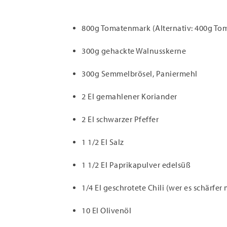
800g Tomatenmark (Alternativ: 400g T
300g gehackte Walnusskerne
300g Semmelbrösel, Paniermehl
2 El gemahlener Koriander
2 El schwarzer Pfeffer
1 1/2 El Salz
1 1/2 El Paprikapulver edelsüß
1/4 El geschrotete Chili (wer es schärf
10 El Olivenöl