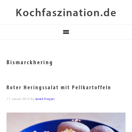
Zur
Skip
Zur
Kochfaszination.de
Hauptnavigation
to
Fußzeile
springen
main
springen
content
Bismarckhering
Roter Heringssalat mit Pellkartoffeln
11. Januar 2015
by
Janek Freyjer