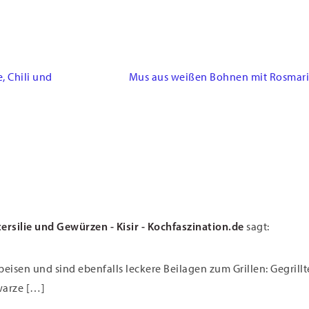
Nächster
, Chili und
Mus aus weißen Bohnen mit Rosmarin
Beitrag:
tersilie und Gewürzen - Kisir - Kochfaszination.de
sagt:
eisen und sind ebenfalls leckere Beilagen zum Grillen: Gegrill
warze […]