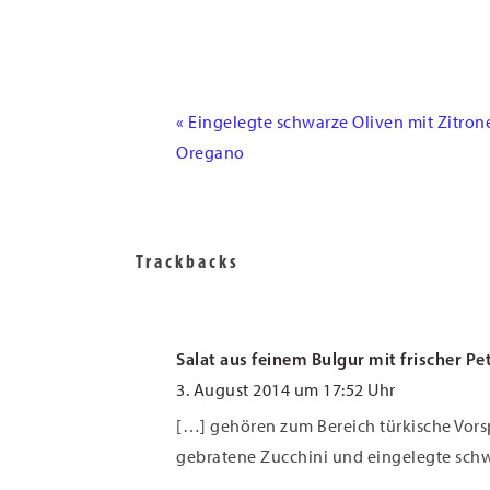
Vorheriger
« Eingelegte schwarze Oliven mit Zitrone
Beitrag:
Oregano
Leser-
Interaktionen
Trackbacks
Salat aus feinem Bulgur mit frischer Pe
3. August 2014 um 17:52 Uhr
[…] gehören zum Bereich türkische Vorsp
gebratene Zucchini und eingelegte sch