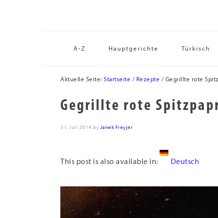
Zur
Skip
Zur
Hauptnavigation
to
Fußzeile
springen
main
springen
content
A-Z
Hauptgerichte
Türkisch
Aktuelle Seite:
Startseite
/
Rezepte
/
Gegrillte rote Spi
Gegrillte rote Spitzpa
31. Juli 2014
by
Janek Freyjer
This post is also available in:
Deutsch