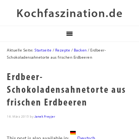
Zur
Skip
Zur
Kochfaszination.de
Hauptnavigation
to
Fußzeile
springen
main
springen
content
Aktuelle Seite:
Startseite
/
Rezepte
/
Backen
/
Erdbeer-
Schokoladensahnetorte aus frischen Erdbeeren
Erdbeer-
Schokoladensahnetorte aus
frischen Erdbeeren
16. März 2015
by
Janek Freyjer
This post is also available in:
Deutsch