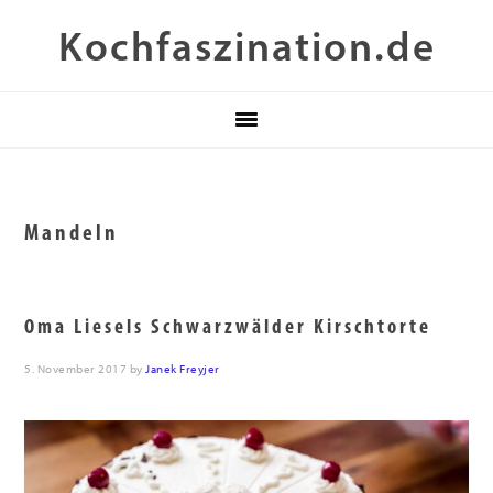
Zur
Skip
Zur
Kochfaszination.de
Hauptnavigation
to
Fußzeile
springen
main
springen
content
Mandeln
Oma Liesels Schwarzwälder Kirschtorte
5. November 2017
by
Janek Freyjer