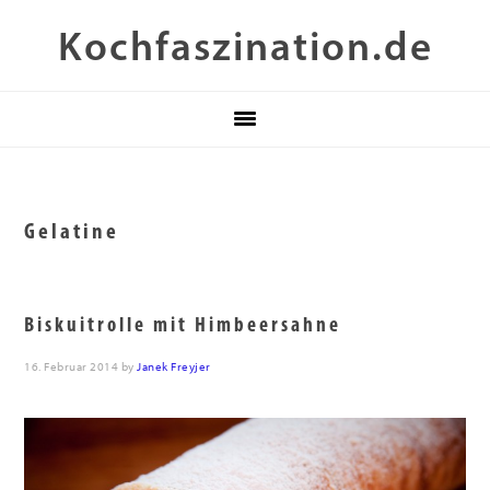
Zur
Skip
Zur
Kochfaszination.de
Hauptnavigation
to
Fußzeile
springen
main
springen
content
Gelatine
Biskuitrolle mit Himbeersahne
16. Februar 2014
by
Janek Freyjer