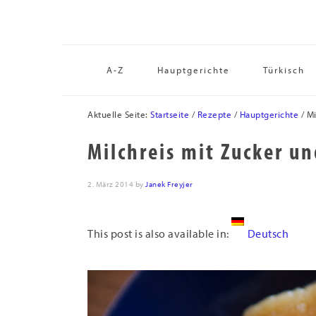
Zur
Skip
Zur
Hauptnavigation
to
Fußzeile
springen
main
springen
content
A-Z
Hauptgerichte
Türkisch
Aktuelle Seite:
Startseite
/
Rezepte
/
Hauptgerichte
/
Mi
Milchreis mit Zucker u
2. März 2014
by
Janek Freyjer
This post is also available in:
Deutsch