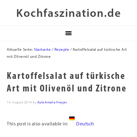
Zur
Skip
Zur
Kochfaszination.de
Hauptnavigation
to
Fußzeile
springen
main
springen
content
Aktuelle Seite:
Startseite
/
Rezepte
/
Kartoffelsalat auf türkische Art
mit Olivenöl und Zitrone
Kartoffelsalat auf türkische
Art mit Olivenöl und Zitrone
16. August 2014
by
Ayla Amalia Freyjer
This post is also available in:
Deutsch