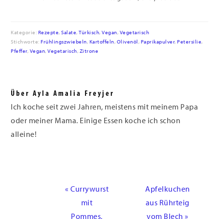
Kategorie:
Rezepte
,
Salate
,
Türkisch
,
Vegan
,
Vegetarisch
Stichworte:
Frühlingszwiebeln
,
Kartoffeln
,
Olivenöl
,
Paprikapulver
,
Petersilie
,
Pfeffer
,
Vegan
,
Vegetarisch
,
Zitrone
Über
Ayla Amalia Freyjer
Ich koche seit zwei Jahren, meistens mit meinem Papa
oder meiner Mama. Einige Essen koche ich schon
alleine!
Vorheriger
Nächster
« Currywurst
Apfelkuchen
Beitrag:
Beitrag:
mit
aus Rührteig
Pommes,
vom Blech »