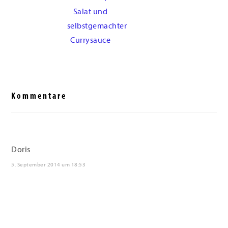
Salat und
selbstgemachter
Currysauce
Leser-
Interaktionen
Kommentare
Doris
5. September 2014 um 18:53