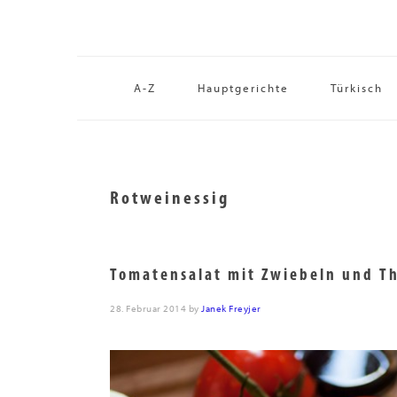
Zur
Skip
Zur
Hauptnavigation
to
Fußzeile
springen
main
springen
content
A-Z
Hauptgerichte
Türkisch
Rotweinessig
Tomatensalat mit Zwiebeln und T
28. Februar 2014
by
Janek Freyjer