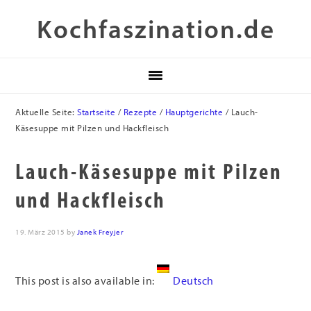
Zur
Skip
Zur
Kochfaszination.de
Hauptnavigation
to
Fußzeile
springen
main
springen
content
Aktuelle Seite:
Startseite
/
Rezepte
/
Hauptgerichte
/
Lauch-
Käsesuppe mit Pilzen und Hackfleisch
Lauch-Käsesuppe mit Pilzen
und Hackfleisch
19. März 2015
by
Janek Freyjer
This post is also available in:
Deutsch