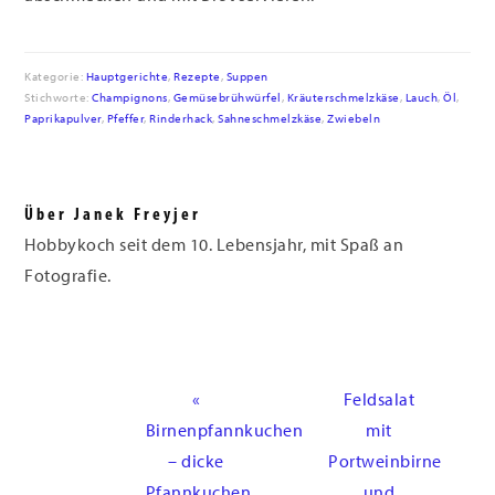
Kategorie:
Hauptgerichte
,
Rezepte
,
Suppen
Stichworte:
Champignons
,
Gemüsebrühwürfel
,
Kräuterschmelzkäse
,
Lauch
,
Öl
,
Paprikapulver
,
Pfeffer
,
Rinderhack
,
Sahneschmelzkäse
,
Zwiebeln
Über
Janek Freyjer
Hobbykoch seit dem 10. Lebensjahr, mit Spaß an
Fotografie.
Vorheriger
Nächster
«
Feldsalat
Beitrag:
Beitrag:
Birnenpfannkuchen
mit
– dicke
Portweinbirne
Pfannkuchen
und