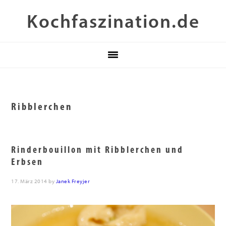
Zur
Skip
Zur
Kochfaszination.de
Hauptnavigation
to
Fußzeile
springen
main
springen
content
Ribblerchen
Rinderbouillon mit Ribblerchen und
Erbsen
17. März 2014
by
Janek Freyjer